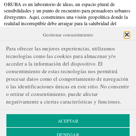
ORUBA es un laboratorio de ideas, un espacio plural de
sensibilidades y un punto de encuentro para pensadores urbanos
divergentes. Aquí, construimos una visión geopolítica donde la
realidad incorruptible debe arraigar para la salubridad del
Sistema.
Gestionar consentimiento
SOBRE NOSOTROS
Para ofrecer las mejores experiencias, utilizamos
¿Quiénes somos?
tecnologías como las cookies para almacenar y/o
acceder a la información del dispositivo. El
Nuestro compromiso editorial
consentimiento de estas tecnologías nos permitirá
Servicios de gestión publicitaria
procesar datos como el comportamiento de navegación
o las identificaciones únicas en este sitio. No consentir
Contacta con nosotros
o retirar el consentimiento, puede afectar
¡ÚNETE A NUESTRA REVOLUCIÓN!
negativamente a ciertas características y funciones.
Tu apoyo respalda nuestra evolución y envía un mensaje:
La información merece ser protegida, compartida sin
ACEPTAR
obstáculos.
DENEGAR