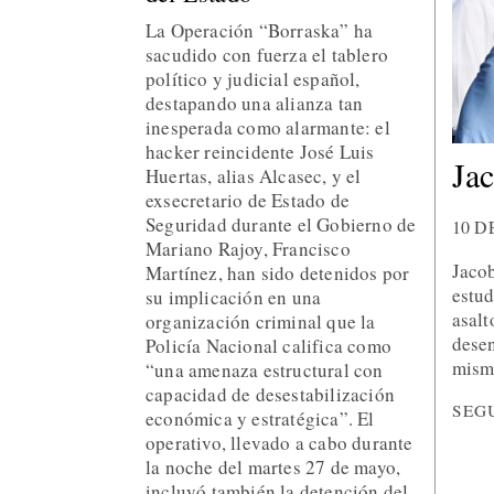
La Operación “Borraska” ha
sacudido con fuerza el tablero
político y judicial español,
destapando una alianza tan
inesperada como alarmante: el
hacker reincidente José Luis
Jac
Huertas, alias Alcasec, y el
exsecretario de Estado de
Seguridad durante el Gobierno de
10 D
Mariano Rajoy, Francisco
Jacob
Martínez, han sido detenidos por
estud
su implicación en una
asalt
organización criminal que la
desen
Policía Nacional califica como
mism
“una amenaza estructural con
capacidad de desestabilización
SEG
económica y estratégica”. El
operativo, llevado a cabo durante
la noche del martes 27 de mayo,
incluyó también la detención del