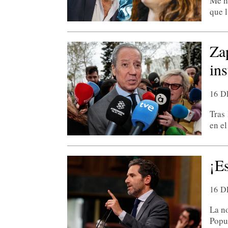
Me ha
que 
Za
ins
16 
Tras 
en e
¡E
16 
La no
Popu