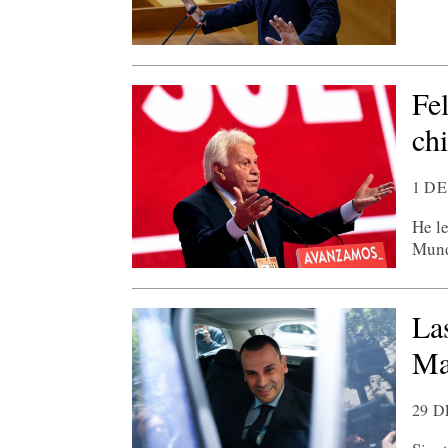
Fe
ch
1 D
He le
Mund
La
Ma
29 