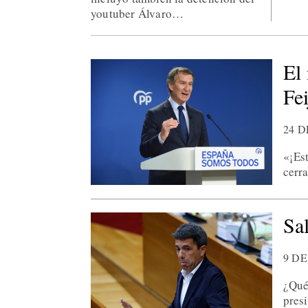
youtuber Álvaro…
El
Fe
24 
«¡Est
cerr
Sa
9 D
¿Qué
pres