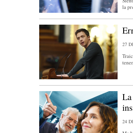
Sien
la p
Er
27 
Trai
tene
La
ins
24 