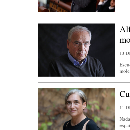
Al
mo
13 
Escu
mole
Cu
11 
Nada
espa