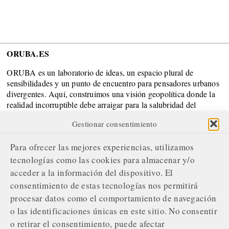
ORUBA.ES
ORUBA es un laboratorio de ideas, un espacio plural de
sensibilidades y un punto de encuentro para pensadores urbanos
divergentes. Aquí, construimos una visión geopolítica donde la
realidad incorruptible debe arraigar para la salubridad del
Sistema.
Gestionar consentimiento
SOBRE NOSOTROS
Para ofrecer las mejores experiencias, utilizamos
¿Quiénes somos?
tecnologías como las cookies para almacenar y/o
acceder a la información del dispositivo. El
Nuestro compromiso editorial
consentimiento de estas tecnologías nos permitirá
Servicios de gestión publicitaria
procesar datos como el comportamiento de navegación
o las identificaciones únicas en este sitio. No consentir
Contacta con nosotros
o retirar el consentimiento, puede afectar