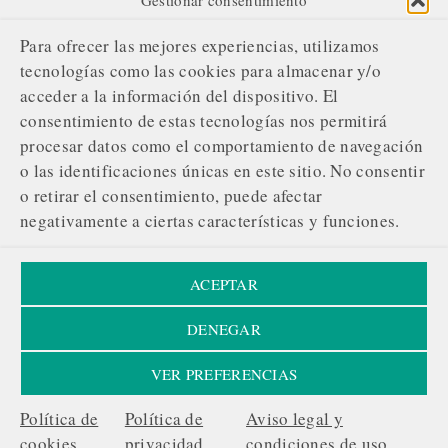
Gestionar consentimiento
SOBRE NOSOTROS
Para ofrecer las mejores experiencias, utilizamos
¿Quiénes somos?
tecnologías como las cookies para almacenar y/o
acceder a la información del dispositivo. El
Nuestro compromiso editorial
consentimiento de estas tecnologías nos permitirá
Servicios de gestión publicitaria
procesar datos como el comportamiento de navegación
o las identificaciones únicas en este sitio. No consentir
Contacta con nosotros
o retirar el consentimiento, puede afectar
¡ÚNETE A NUESTRA REVOLUCIÓN!
negativamente a ciertas características y funciones.
Tu apoyo respalda nuestra evolución y envía un mensaje:
La información merece ser protegida, compartida sin
ACEPTAR
obstáculos.
DENEGAR
Hacer una donación →
VER PREFERENCIAS
Aviso legal
|
Política de cookies
|
Privacidad
Política de
Política de
Aviso legal y
cookies
privacidad
condiciones de uso