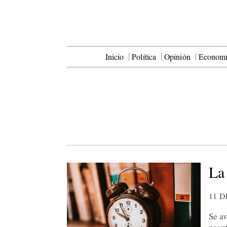
Inicio
Política
Opinión
Econom
La
11 D
Se a