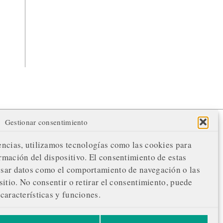
Gestionar consentimiento
ÚNETE A NUESTRA REVOLUCIÓN!
encias, utilizamos tecnologías como las cookies para
 apoyo respalda nuestra evolución y envía
rmación del dispositivo. El consentimiento de estas
 mensaje: La información merece ser
esar datos como el comportamiento de navegación o las
otegida, compartida sin obstáculos.
sitio. No consentir o retirar el consentimiento, puede
características y funciones.
Hacer una donación →