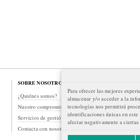
SOBRE NOSOTROS
¡
Para ofrecer las mejores experi
Tu
¿Quiénes somos?
almacenar y/o acceder a la info
un
tecnologías nos permitirá proc
Nuestro compromiso editorial
pr
identificaciones únicas en este 
Servicios de gestión publicitaria
afectar negativamente a ciertas 
Contacta con nosotros