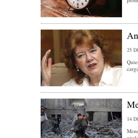
pron
An
25 D
Quie
carg
Me
14 D
Meno
angl