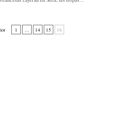
ior
1
…
14
15
16