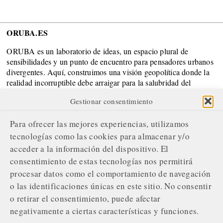
ORUBA.ES
ORUBA es un laboratorio de ideas, un espacio plural de
sensibilidades y un punto de encuentro para pensadores urbanos
divergentes. Aquí, construimos una visión geopolítica donde la
realidad incorruptible debe arraigar para la salubridad del
Sistema.
Gestionar consentimiento
SOBRE NOSOTROS
Para ofrecer las mejores experiencias, utilizamos
¿Quiénes somos?
tecnologías como las cookies para almacenar y/o
acceder a la información del dispositivo. El
Nuestro compromiso editorial
consentimiento de estas tecnologías nos permitirá
Servicios de gestión publicitaria
procesar datos como el comportamiento de navegación
o las identificaciones únicas en este sitio. No consentir
Contacta con nosotros
o retirar el consentimiento, puede afectar
¡ÚNETE A NUESTRA REVOLUCIÓN!
negativamente a ciertas características y funciones.