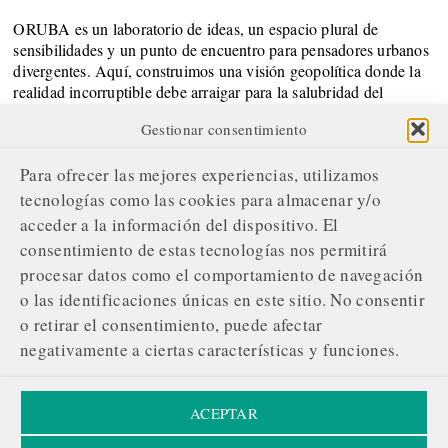
ORUBA es un laboratorio de ideas, un espacio plural de
sensibilidades y un punto de encuentro para pensadores urbanos
divergentes. Aquí, construimos una visión geopolítica donde la
realidad incorruptible debe arraigar para la salubridad del
Sistema.
Gestionar consentimiento
SOBRE NOSOTROS
Para ofrecer las mejores experiencias, utilizamos
¿Quiénes somos?
tecnologías como las cookies para almacenar y/o
acceder a la información del dispositivo. El
Nuestro compromiso editorial
consentimiento de estas tecnologías nos permitirá
Servicios de gestión publicitaria
procesar datos como el comportamiento de navegación
Contacta con nosotros
o las identificaciones únicas en este sitio. No consentir
o retirar el consentimiento, puede afectar
¡ÚNETE A NUESTRA REVOLUCIÓN!
negativamente a ciertas características y funciones.
Tu apoyo respalda nuestra evolución y envía un mensaje:
La información merece ser protegida, compartida sin
ACEPTAR
obstáculos.