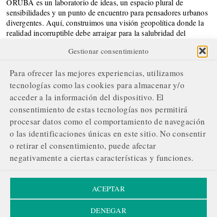
ORUBA es un laboratorio de ideas, un espacio plural de
sensibilidades y un punto de encuentro para pensadores urbanos
divergentes. Aquí, construimos una visión geopolítica donde la
realidad incorruptible debe arraigar para la salubridad del
Sistema.
Gestionar consentimiento
SOBRE NOSOTROS
Para ofrecer las mejores experiencias, utilizamos
¿Quiénes somos?
tecnologías como las cookies para almacenar y/o
acceder a la información del dispositivo. El
Nuestro compromiso editorial
consentimiento de estas tecnologías nos permitirá
Servicios de gestión publicitaria
procesar datos como el comportamiento de navegación
o las identificaciones únicas en este sitio. No consentir
Contacta con nosotros
o retirar el consentimiento, puede afectar
¡ÚNETE A NUESTRA REVOLUCIÓN!
negativamente a ciertas características y funciones.
Tu apoyo respalda nuestra evolución y envía un mensaje:
La información merece ser protegida, compartida sin
ACEPTAR
obstáculos.
DENEGAR